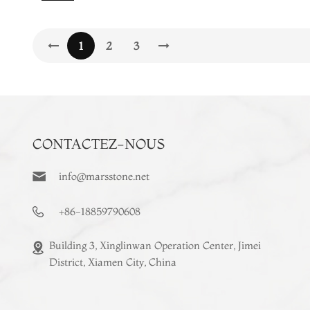
1
2
3
CONTACTEZ-NOUS
info@marsstone.net
+86-18859790608
Building 3, Xinglinwan Operation Center, Jimei
District, Xiamen City, China