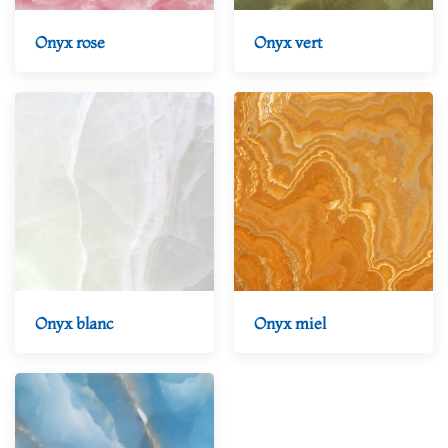
Onyx rose
Onyx vert
Onyx blanc
Onyx miel