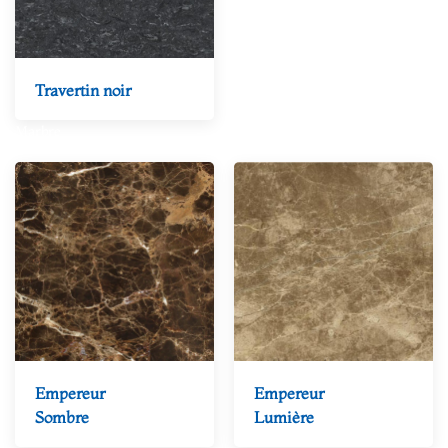
Travertin noir
Marbre
Empereur
Empereur
Sombre
Lumière