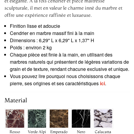
et élégante. À la fois cendrier et pièce maîtresse
sculpturale, il met en valeur le charme inné du marbre et
offre une expérience raffinée et luxueuse.
Finition lisse et adoucie
Cendrier en marbre massif fini à la main
Dimensions : 6,29" L x 6,29" L x 1,37" H
Poids : environ 2 kg
Chaque pièce est finie à la main, en utilisant des
marbres naturels qui présentent de légères variations de
grain et de texture, rendant chacune exclusive et unique.
Vous pouvez lire pourquoi nous choisissons chaque
pierre, ses origines et ses caractéristiques
ici
.
Material
Rosso
Verde Alpi
Emperado
Nero
Calacatta