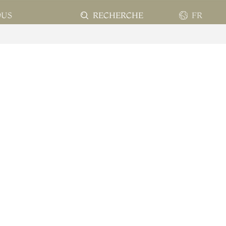
RECHERCHE
FR
OUS
EN
FR
ES
PT
AR