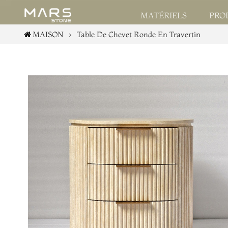
PRO
MATÉRIELS
MAISON
Table De Chevet Ronde En Travertin