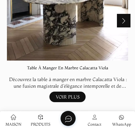
Table À Manger En Marbre Calacatta Viola
Découvrez la table à manger en marbre Calacatta Viola :
une fusion magistrale d'élégance intemporelle et de
design contemporain audacieux. Fabriquée avec soin en
VOIR PLUS
marbre Calacatta Viola, ce marbre rare arbore des veines
violettes spectaculaires qui se déploient sur un plateau en
demi-lune saisissant, sublimé par des pieds en marbre
robustes et profondément striés. Cette base sculpturale
CONTACTEZ-NOUS
MAISON
PRODUITS
Contact
WhatsApp
dégage un luxe incomparable, transformant chaque repas
en un événement somptueux. Plus qu'un simple meuble,
s