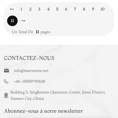
1
2
3
4
5
6
7
8
9
10
11
Un Total De
11
Pages
CONTACTEZ-NOUS
info@marsstone.net
+86-18859790608
Building 3, Xinglinwan Operation Center, Jimei District,
Xiamen City, China
Abonnez-vous à notre newsletter