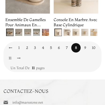
Ensemble De Gamelles
Console En Marbre Avec
Pour Animaux En
Base Cylindrique
Travertin Beige
1
2
3
4
5
6
7
8
9
10
11
Un Total De
11
Pages
CONTACTEZ-NOUS
info@marsstone.net