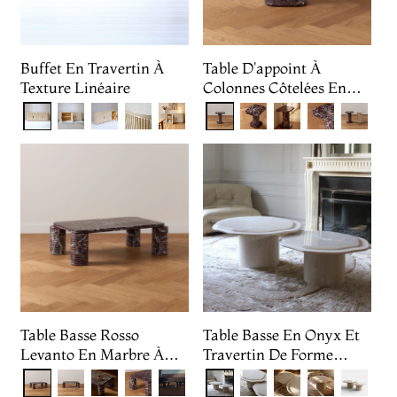
Buffet En Travertin À
Table D'appoint À
Texture Linéaire
Colonnes Côtelées En
Marbre Rosso Levanto
Table Basse Rosso
Table Basse En Onyx Et
Levanto En Marbre À
Travertin De Forme
Pieds Côtelés
Irrégulière