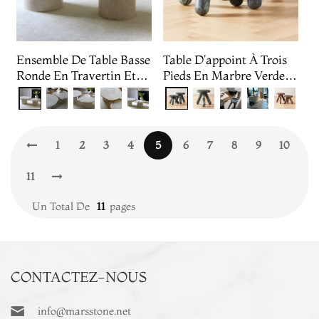
Ensemble De Table Basse
Table D'appoint À Trois
Ronde En Travertin Et
Pieds En Marbre Verde
Onyx
Alpi
1
2
3
4
5
6
7
8
9
10
11
Un Total De
11
Pages
CONTACTEZ-NOUS
info@marsstone.net